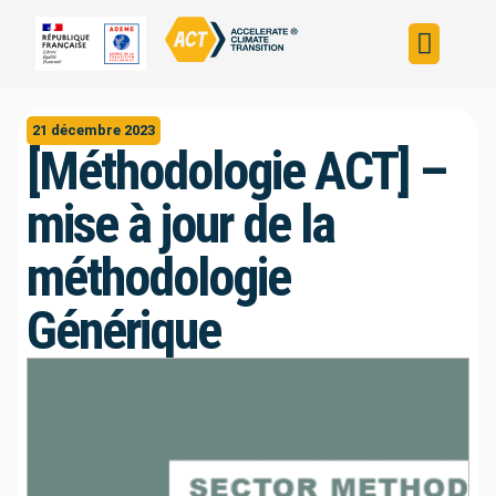
Construire sa s
Évaluer sa straté
Trouver un fin
ACT dans le monde
L’initiative ACT
21 décembre 2023
[Méthodologie ACT] –
mise à jour de la
méthodologie
Générique