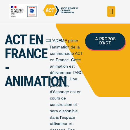
Construire sa s
Évaluer sa straté
Trouver un fin
ACT dans le monde
L’initiative ACT
ACT EN
A PROPOS
L’ADEME pilote
D'ACT
l’animation de la
FRANCE
communauté ACT
en France. Cette
-
animation est
délivrée par l’ABC
ANIMATION
et l’APCC. Une
plateforme
d’échange est en
cours de
construction et
sera disponible
dans l’espace
utilisateur ci-