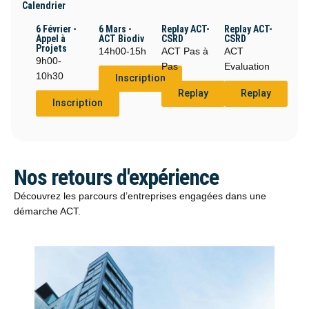
Calendrier
6 Février -
6 Mars -
Replay ACT-
Replay ACT-
Appel à
ACT Biodiv
CSRD
CSRD
Projets
14h00-15h
ACT Pas à
ACT
9h00-
Pas
Evaluation
10h30
Inscription
Replay
Replay
Inscription
Nos retours d'expérience
Découvrez les parcours d’entreprises engagées dans une
démarche ACT.