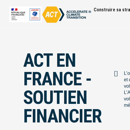
Construire sa str
ACT EN
FRANCE -
L’o
et 
vol
SOUTIEN
L’
vo
mé
FINANCIER