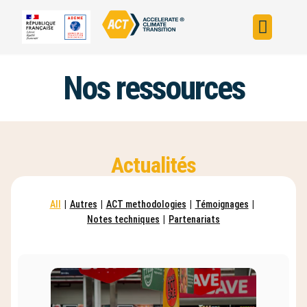
Construire sa s
Évaluer sa straté
Trouver un fin
ACT dans le monde
L’initiative ACT
Nos ressources
Actualités
All
|
Autres
|
ACT methodologies
|
Témoignages
|
Notes techniques
|
Partenariats