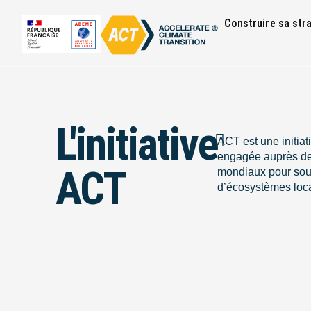
Construire sa str
L'initiative
ACT est une initiat
engagée auprès d
ACT
mondiaux pour sout
d’écosystèmes loc