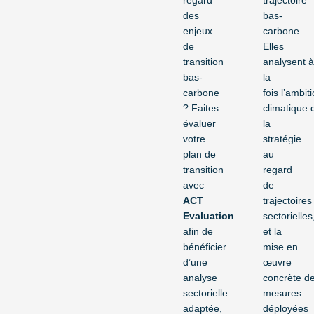
regard
trajectoire
des
bas-
enjeux
carbone.
de
Elles
transition
analysent 
bas-
la
carbone
fois l’ambit
? Faites
climatique 
évaluer
la
votre
stratégie
plan de
au
transition
regard
avec
de
ACT
trajectoires
Evaluation
sectorielles
afin de
et la
bénéficier
mise en
d’une
œuvre
analyse
concrète d
sectorielle
mesures
adaptée,
déployées