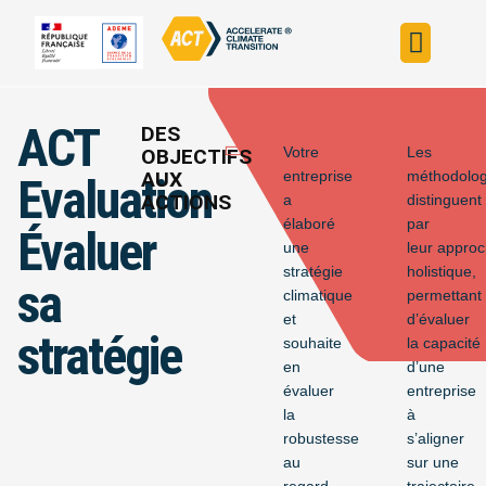
Construire sa s
Évaluer sa straté
Trouver un fin
ACT dans le monde
L’initiative ACT
ACT
DES
Votre
Les
OBJECTIFS
AUX
entreprise
méthodolo
Evaluation
ACTIONS
a
distinguent
élaboré
par
Évaluer
une
leur appro
stratégie
holistique,
sa
climatique
permettant
et
d’évaluer
stratégie
souhaite
la capacité
en
d’une
évaluer
entreprise
la
à
robustesse
s’aligner
au
sur une