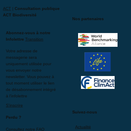
ACT
|
Consultation publique
ACT Biodiversité
Nos partenaires
Abonnez-vous à notre
Infolettre
Transition
Votre adresse de
Financé par
messagerie sera
uniquement utilisée pour
vous envoyer notre
newsletter. Vous pouvez à
tout moment utiliser le lien
de désabonnement intégré
à l’infolettre
S'inscrire
Suivez-nous
Perdu ?
Actualité
Consultez notre FAQ