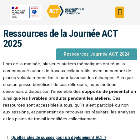
Construire sa s
Évaluer sa straté
Trouver un fin
ACT dans le monde
L’initiative ACT
Ressources de la Journée ACT
2025
Ressources Journée ACT 2024
Lors de la matinée, plusieurs ateliers thématiques ont réuni la
communauté autour de travaux collaboratifs, avec un nombre de
places volontairement limité pour favoriser les échanges. Afin que
chacun puisse bénéficier de ces réflexions, nous mettons
désormais à disposition l’ensemble des
supports de présentation
ainsi que les
livrables produits pendant les ateliers
. Ces
ressources sont accessibles à tous, qu’ils aient participé ou non
aux sessions, et permettent de retrouver les résultats, les analyses
et les pistes de travail identifiées collectivement.
Quelles clés de succès pour un déploiement ACT ?