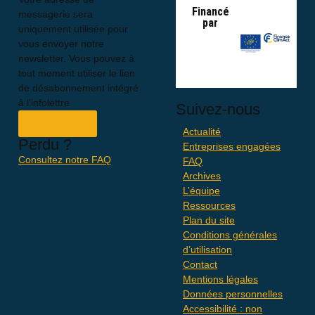
Financé
messagerie sera
par
uniquement utilisée pour
vous envoyer notre
newsletter. Vous pouvez à
tout moment utiliser le lien
de désabonnement intégré
à l’infolettre
Suivez-nous
S'inscrire
Actualité
Perdu ?
Entreprises engagées
Consultez notre FAQ
FAQ
Archives
L’équipe
Ressources
Plan du site
Conditions générales
d’utilisation
Contact
Mentions légales
Données personnelles
Accessibilité : non