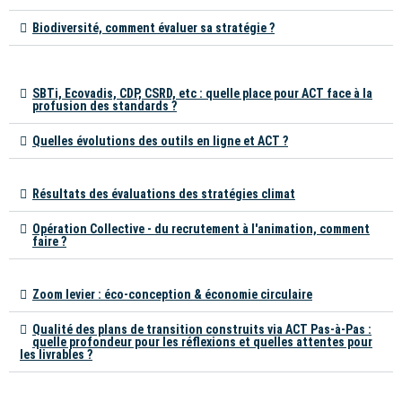
Biodiversité, comment évaluer sa stratégie ?
SBTi, Ecovadis, CDP, CSRD, etc : quelle place pour ACT face à la
profusion des standards ?
Quelles évolutions des outils en ligne et ACT ?
Résultats des évaluations des stratégies climat
Opération Collective - du recrutement à l'animation, comment
faire ?
Zoom levier : éco-conception & économie circulaire
Qualité des plans de transition construits via ACT Pas-à-Pas :
quelle profondeur pour les réflexions et quelles attentes pour
les livrables ?