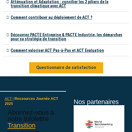
Atténuation et Adaptation : concilier les 2 piliers de la
transition climatique avec ACT
Comment contribuer au déploiement de ACT ?
Découvrez PACTE Entreprise & PACTE Industrie, les démarches
pour sa stratégie de transition
Comment valoriser ACT Pas-à-Pas et ACT Evaluation
Questionnaire de satisfaction
ACT
|
Ressources Journée ACT
Nos partenaires
2025
Abonnez-vous à
notre Infolettre
Transition
Votre adresse de