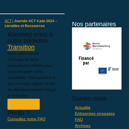
ACT
|
Journée ACT 4 juin 2024 –
Nos partenaires
Livrables et Ressources
Abonnez-vous à
notre Infolettre
Transition
Votre adresse de
Financé
messagerie sera
par
uniquement utilisée pour
vous envoyer notre
newsletter. Vous pouvez à
tout moment utiliser le lien
de désabonnement intégré
à l’infolettre
Suivez-nous
S'inscrire
Actualité
Perdu ?
Entreprises engagées
Consultez notre FAQ
FAQ
Archives