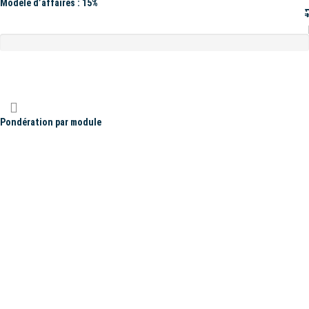
Modèle d’affaires : 15%
#
Pondération par module