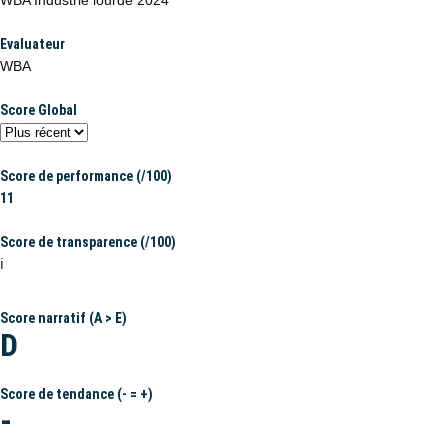
WBA Industrie lourde 2024
Evaluateur
WBA
Score Global
Score de performance (/100)
11
Score de transparence (/100)
ℹ️
Score narratif (A > E)
D
Score de tendance (- = +)
-