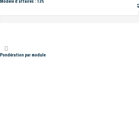
Modèle d’affaires : 13%
#
Pondération par module