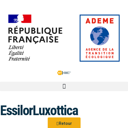
EssilorLuxottica
Retour