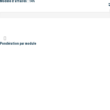
Modèle d’affaires : 14%
#
Pondération par module