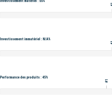
Investissement matériel : 55%
#
Investissement immatériel : N/A%
#
Performance des produits : 45%
#1