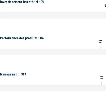
Investissement immatériel : 0%
#
Performance des produits : 0%
#1
Management : 31%
#1