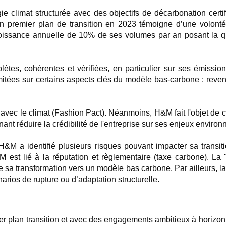
 climat structurée avec des objectifs de décarbonation certif
e son premier plan de transition en 2023 témoigne d’une volon
roissance annuelle de 10% de ses volumes par an posant la qu
s, cohérentes et vérifiées, en particulier sur ses émission
itées sur certains aspects clés du modèle bas-carbone : reven
avec le climat (Fashion Pact). Néanmoins, H&M fait l'objet de c
ant réduire la crédibilité de l'entreprise sur ses enjeux enviro
 H&M a identifié plusieurs risques pouvant impacter sa tran
 est lié à la réputation et règlementaire (taxe carbone). La "
e sa transformation vers un modèle bas carbone. Par ailleurs, la
arios de rupture ou d’adaptation structurelle.
r plan transition et avec des engagements ambitieux à horizon