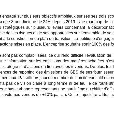
engagé sur plusieurs objectifs ambitieux sur ses ses trois sc
 scope 3 ont diminué de 24% depuis 2019. Une roadmap de la 
s stratégiques sur plusieurs leviers concernant la décarbonatio
se de ses risques et de ses opportunités sur l’ensemble de sa ch
t à la construction du plan de transition. La politique d'engage
 actions mises en place. L'entreprise souhaite sortir 100% des f
nt pas comptabilisées, ce qui rend difficile l'évaluation de l’
une information sur les émissions des matières achetées n’est
 de stratégie ni d’actions en lien avec les invendus. De plus, le
gences de reporting des émissions de GES de ses fournisseurs
entaux. Par ailleurs, aucun membre du comité exécutif n’a eu 
n’a pas de vision claire à long terme ni de feuille de route s
es « bas-carbone » représentant une part infime du chiffre d’affa
es volumes vendus de +10% par an. Cette trajectoire « Busine