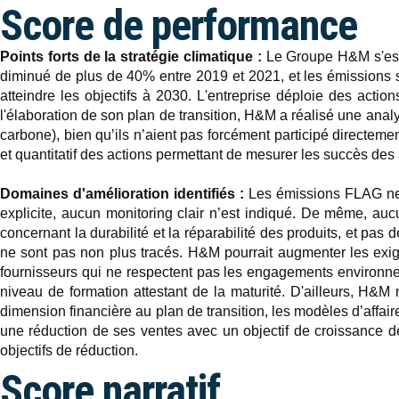
Score de performance
Points forts de la stratégie climatique :
Le Groupe H&M s'est 
diminué de plus de 40% entre 2019 et 2021, et les émissions
atteindre les objectifs à 2030. L'entreprise déploie des action
l'élaboration de son plan de transition, H&M a réalisé une analy
carbone), bien qu’ils n’aient pas forcément participé directemen
et quantitatif des actions permettant de mesurer les succès des
Domaines d'amélioration identifiés :
Les émissions FLAG ne so
explicite, aucun monitoring clair n’est indiqué. De même, auc
concernant la durabilité et la réparabilité des produits, et pas
ne sont pas non plus tracés. H&M pourrait augmenter les exi
fournisseurs qui ne respectent pas les engagements environnem
niveau de formation attestant de la maturité. D'ailleurs, H&M 
dimension financière au plan de transition, les modèles d’affair
une réduction de ses ventes avec un objectif de croissance d
objectifs de réduction.
Score narratif