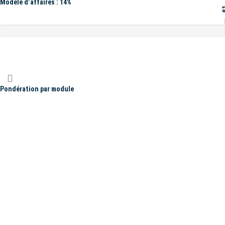
Modèle d’affaires : 14%
#
Pondération par module