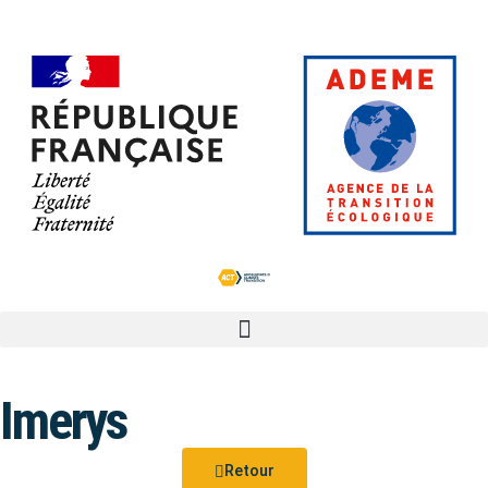
Imerys
Retour