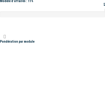
Modèle d’affaires : 11%
#
Pondération par module