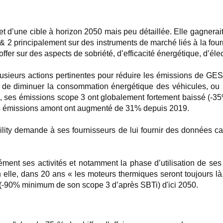
t d’une cible à horizon 2050 mais peu détaillée. Elle gagnerait
& 2 principalement sur des instruments de marché liés à la four
offer sur des aspects de sobriété, d’efficacité énergétique, d’éle
usieurs actions pertinentes pour réduire les émissions de GES
 de diminuer la consommation énergétique des véhicules, ou 
urs, ses émissions scope 3 ont globalement fortement baissé (-3
ses émissions amont ont augmenté de 31% depuis 2019.
ty demande à ses fournisseurs de lui fournir des données carb
ment ses activités et notamment la phase d’utilisation de ses pr
lle, dans 20 ans « les moteurs thermiques seront toujours là, 
o (-90% minimum de son scope 3 d’après SBTi) d'ici 2050.