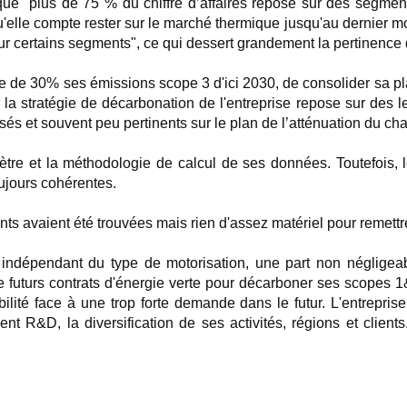
e "plus de 75 % du chiffre d’affaires repose sur des segment
'elle compte rester sur le marché thermique jusqu'au dernier mom
sur certains segments", ce qui dessert grandement la pertinence 
uire de 30% ses émissions scope 3 d'ici 2030, de consolider sa 
 la stratégie de décarbonation de l'entreprise repose sur des l
sés et souvent peu pertinents sur le plan de l’atténuation du c
imètre et la méthodologie de calcul de ses données. Toutefoi
ujours cohérentes.
ants avaient été trouvées mais rien d'assez matériel pour remettre
ndépendant du type de motorisation, une part non négligeabl
té de futurs contrats d'énergie verte pour décarboner ses scope
lité face à une trop forte demande dans le futur. L'entreprise a 
ent R&D, la diversification de ses activités, régions et client