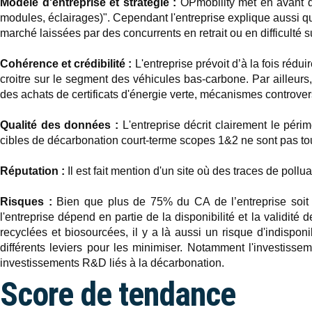
Modèle d'entreprise et stratégie :
OPmobility met en avant qu
modules, éclairages)". Cependant l'entreprise explique aussi qu
marché laissées par des concurrents en retrait ou en difficulté 
Cohérence et crédibilité :
L'entreprise prévoit d’à la fois réd
croitre sur le segment des véhicules bas-carbone. Par ailleurs,
des achats de certificats d'énergie verte, mécanismes controver
Qualité des données :
L'entreprise décrit clairement le pér
cibles de décarbonation court-terme scopes 1&2 ne sont pas to
Réputation :
Il est fait mention d'un site où des traces de pollu
Risques :
Bien que plus de 75% du CA de l’entreprise soit i
l'entreprise dépend en partie de la disponibilité et la validi
recyclées et biosourcées, il y a là aussi un risque d'indisponibi
différents leviers pour les minimiser. Notamment l'investissem
investissements R&D liés à la décarbonation.
Score de tendance