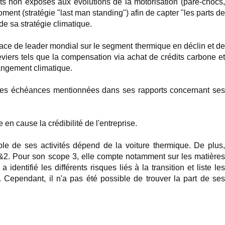
s non exposés aux évolutions de la motorisation (pare‑chocs
ent (stratégie "last man standing") afin de capter "les parts de
de sa stratégie climatique.
place de leader mondial sur le segment thermique en déclin et de
eviers tels que la compensation via achat de crédits carbone et
hangement climatique.
s, les échéances mentionnées dans ses rapports concernant se
 en cause la crédibilité de l'entreprise.
e de ses activités dépend de la voiture thermique. De plus
s 1&2. Pour son scope 3, elle compte notamment sur les matières
identifié les différents risques liés à la transition et liste les
s. Cependant, il n'a pas été possible de trouver la part de ses