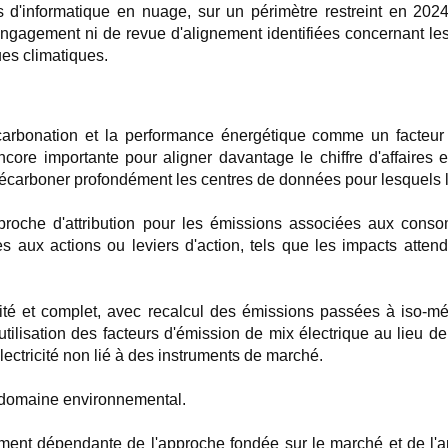
ons d'informatique en nuage, sur un périmètre restreint en 20
'engagement ni de revue d'alignement identifiées concernant le
ues climatiques.
écarbonation et la performance énergétique comme un facteur
ncore importante pour aligner davantage le chiffre d'affaires 
écarboner profondément les centres de données pour lesquels l'é
roche d'attribution pour les émissions associées aux consomm
aux actions ou leviers d'action, tels que les impacts attendu
é et complet, avec recalcul des émissions passées à iso-mé
tilisation des facteurs d'émission de mix électrique au lieu 
ectricité non lié à des instruments de marché.
e domaine environnemental.
ment dépendante de l'approche fondée sur le marché et de l'a