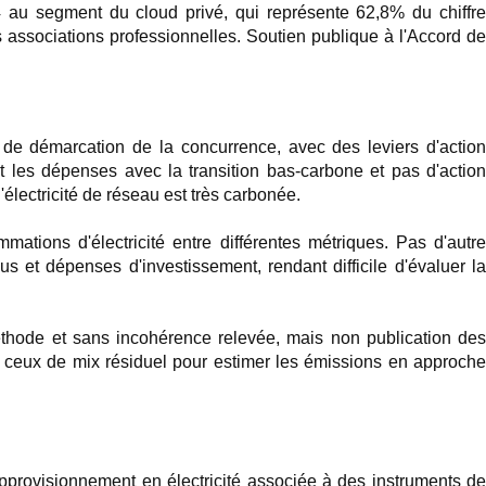
24 au segment du cloud privé, qui représente 62,8% du chiffre
s associations professionnelles. Soutien publique à l'Accord de
 de démarcation de la concurrence, avec des leviers d'actio
et les dépenses avec la transition bas-carbone et pas d'action
lectricité de réseau est très carbonée.
ations d'électricité entre différentes métriques. Pas d'autr
s et dépenses d'investissement, rendant difficile d'évaluer la
thode et sans incohérence relevée, mais non publication de
de ceux de mix résiduel pour estimer les émissions en approche
pprovisionnement en électricité associée à des instruments d