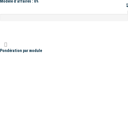
Modèle d’affaires : 0%
#
Pondération par module