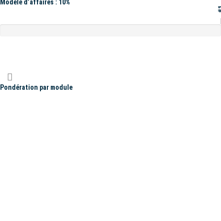
Modèle d’affaires : 10%
#
Pondération par module