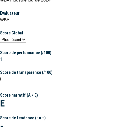
WBA Industrie lourde 2024
Evaluateur
WBA
Score Global
Score de performance (/100)
1
Score de transparence (/100)
ℹ️
Score narratif (A > E)
E
Score de tendance (- = +)
-