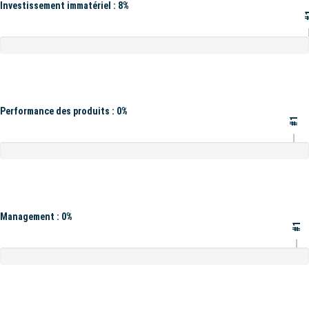
Investissement immatériel : 8%
#
Performance des produits : 0%
#1
Management : 0%
#1