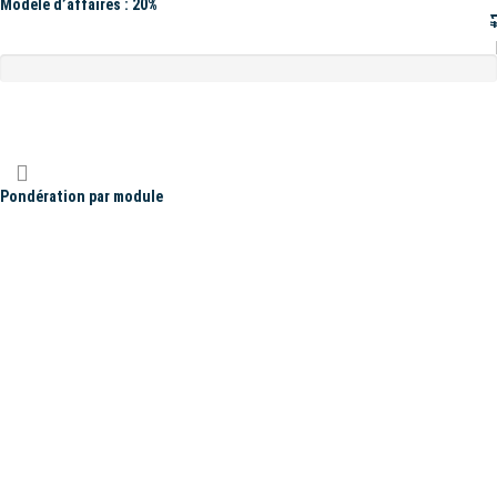
Modèle d’affaires : 20%
#
Pondération par module