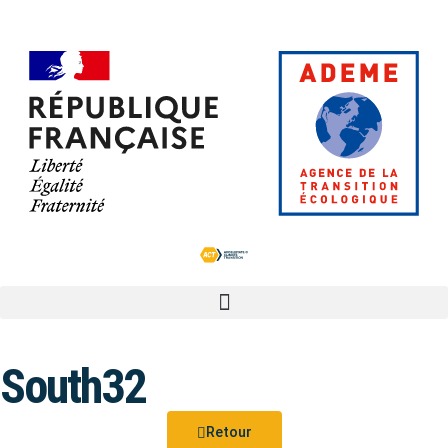
South32
Retour