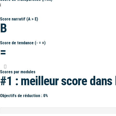
ℹ️
Score narratif (A > E)
B
Score de tendance (- = +)
=
Scores par modules
#1 : meilleur score dans 
Objectifs de réduction : 0%