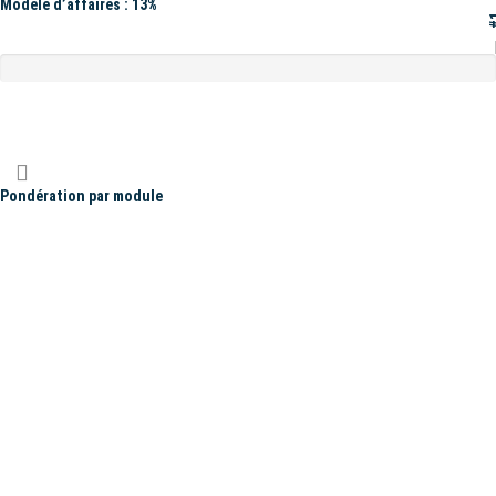
Modèle d’affaires : 13%
#
Pondération par module