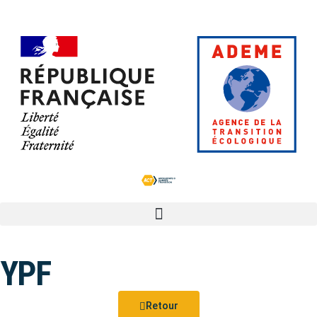
YPF
Retour