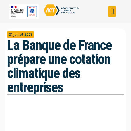
Construire sa s
Évaluer sa straté
Trouver un fin
ACT dans le monde
L’initiative ACT
24 juillet 2023
La Banque de France
prépare une cotation
climatique des
entreprises