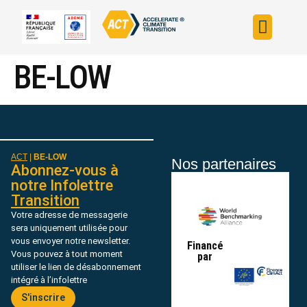
Construire sa s
Évaluer sa straté
Trouver un fin
ACT dans le monde
L’initiative ACT
BE-LOW
ACT
|
BE-LOW
Nos partenaires
Abonnez-vous à
notre Infolettre
Transition
Votre adresse de messagerie
sera uniquement utilisée pour
vous envoyer notre newsletter.
Financé
Vous pouvez à tout moment
par
utiliser le lien de désabonnement
intégré à l’infolettre
S'inscrire