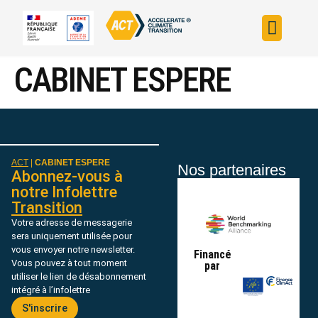
Construire sa s
Évaluer sa straté
Trouver un fin
ACT dans le monde
L’initiative ACT
CABINET ESPERE
ACT
|
CABINET ESPERE
Nos partenaires
Abonnez-vous à
notre Infolettre
Transition
Votre adresse de messagerie
sera uniquement utilisée pour
vous envoyer notre newsletter.
Financé
Vous pouvez à tout moment
par
utiliser le lien de désabonnement
intégré à l’infolettre
S'inscrire