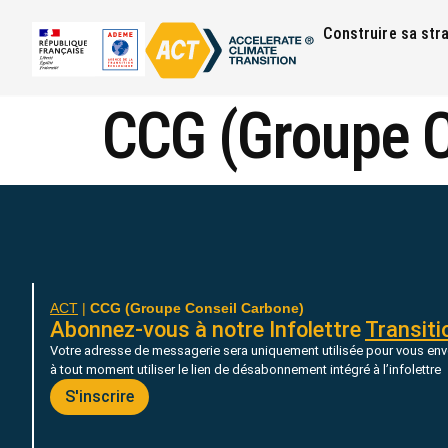
Construire sa str
CCG (Groupe C
ACT
|
CCG (Groupe Conseil Carbone)
Abonnez-vous à notre Infolettre
Transiti
Votre adresse de messagerie sera uniquement utilisée pour vous env
à tout moment utiliser le lien de désabonnement intégré à l’infolettre
S'inscrire