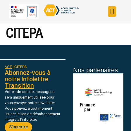
Construire sa s
Évaluer sa straté
Trouver un fin
ACT dans le monde
L’initiative ACT
CITEPA
ACT
|
CITEPA
Nos partenaires
Abonnez-vous à
notre Infolettre
Transition
Votre adresse de messagerie
sera uniquement utilisée pour
vous envoyer notre newsletter.
Financé
Vous pouvez à tout moment
par
utiliser le lien de désabonnement
intégré à l’infolettre
S'inscrire