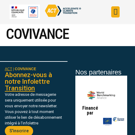
Construire sa s
Évaluer sa straté
Trouver un fin
ACT dans le monde
L’initiative ACT
COVIVANCE
ACT
|
COVIVANCE
Nos partenaires
Abonnez-vous à
notre Infolettre
Transition
Votre adresse de messagerie
sera uniquement utilisée pour
vous envoyer notre newsletter.
Financé
Vous pouvez à tout moment
par
utiliser le lien de désabonnement
intégré à l’infolettre
S'inscrire