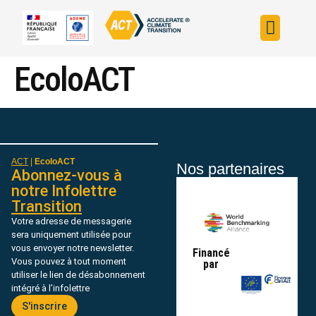
Construire sa s
Évaluer sa straté
Trouver un fin
ACT dans le monde
L’initiative ACT
EcoloACT
ACT
|
EcoloACT
Nos partenaires
Abonnez-vous à
notre Infolettre
Transition
Votre adresse de messagerie
sera uniquement utilisée pour
vous envoyer notre newsletter.
Financé
Vous pouvez à tout moment
par
utiliser le lien de désabonnement
intégré à l’infolettre
S'inscrire