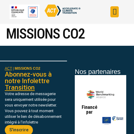
Construire sa s
Évaluer sa straté
Trouver un fin
ACT dans le monde
L’initiative ACT
MISSIONS CO2
ACT
|
MISSIONS CO2
Nos partenaires
Abonnez-vous à
notre Infolettre
Transition
Votre adresse de messagerie
sera uniquement utilisée pour
vous envoyer notre newsletter.
Financé
Vous pouvez à tout moment
par
utiliser le lien de désabonnement
intégré à l’infolettre
S'inscrire