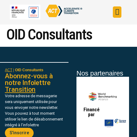
Construire sa s
Évaluer sa straté
Trouver un fin
ACT dans le monde
L’initiative ACT
OID Consultants
ACT
|
OID Consultants
Nos partenaires
Abonnez-vous à
notre Infolettre
Transition
Votre adresse de messagerie
sera uniquement utilisée pour
vous envoyer notre newsletter.
Financé
Vous pouvez à tout moment
par
utiliser le lien de désabonnement
intégré à l’infolettre
S'inscrire