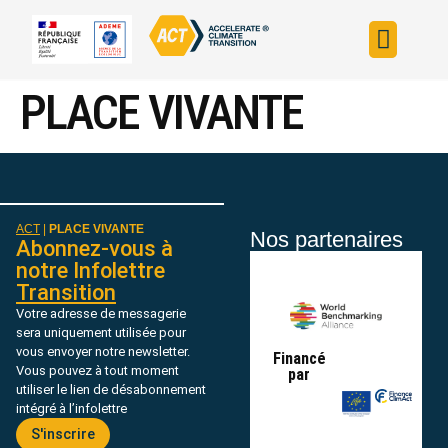
Construire sa s
Évaluer sa straté
Trouver un fin
ACT dans le monde
L’initiative ACT
PLACE VIVANTE
ACT
|
PLACE VIVANTE
Nos partenaires
Abonnez-vous à
notre Infolettre
Transition
Votre adresse de messagerie
sera uniquement utilisée pour
vous envoyer notre newsletter.
Financé
Vous pouvez à tout moment
par
utiliser le lien de désabonnement
intégré à l’infolettre
S'inscrire