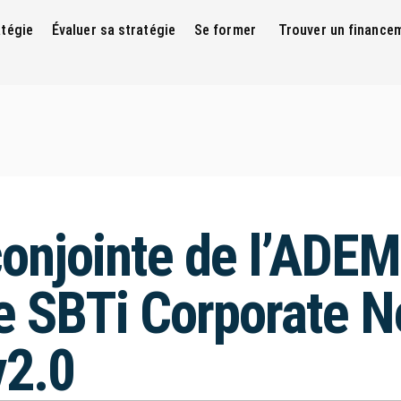
atégie
Évaluer sa stratégie
Se former
Trouver un finance
onjointe de l’ADEME
e SBTi Corporate N
v2.0