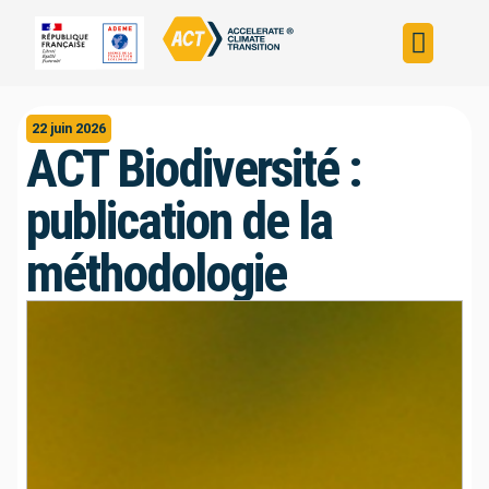
Construire sa s
Évaluer sa straté
Trouver un fin
ACT dans le monde
L’initiative ACT
22 juin 2026
ACT Biodiversité :
publication de la
méthodologie