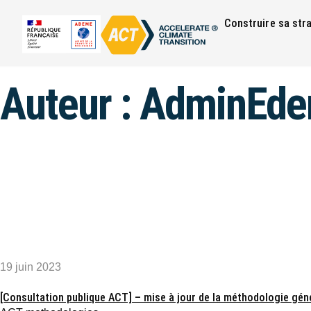
Construire sa str
Auteur :
AdminEde
19 juin 2023
[Consultation publique ACT] – mise à jour de la méthodologie gén