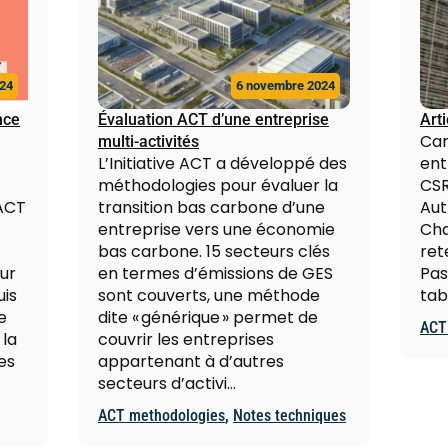
24
6 novembre 2024
nce
Évaluation ACT d’une entreprise
Art
Car
multi-activités
L’Initiative ACT a développé des
ent
méthodologies pour évaluer la
CSR
ACT
transition bas carbone d’une
Aut
entreprise vers une économie
Cha
bas carbone. 15 secteurs clés
ret
ur
en termes d’émissions de GES
Pas
uis
sont couverts, une méthode
tab
e
dite « générique » permet de
ACT
 la
couvrir les entreprises
es
appartenant à d’autres
secteurs d’activi…
ACT methodologies
,
Notes techniques