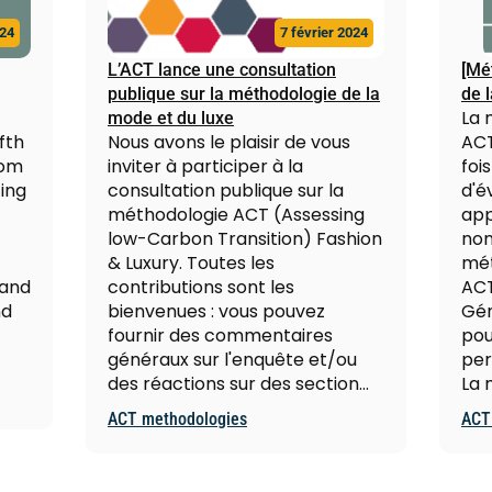
024
7 février 2024
L’ACT lance une consultation
[Mé
publique sur la méthodologie de la
de 
La 
mode et du luxe
fth
Nous avons le plaisir de vous
ACT
rom
inviter à participer à la
foi
ing
consultation publique sur la
d'é
méthodologie ACT (Assessing
app
low-Carbon Transition) Fashion
non
& Luxury. Toutes les
mét
 and
contributions sont les
ACT
nd
bienvenues : vous pouvez
Gén
fournir des commentaires
pou
généraux sur l'enquête et/ou
per
des réactions sur des section…
La 
ACT methodologies
ACT