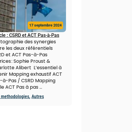
17 septembre 2024
icle : CSRD et ACT Pas-à-Pas
tographie des synergies
re les deux référentiels
D et ACT Pas-à-Pas
rices : Sophie Proust &
rlotte Alibert L’essentiel à
enir Mapping exhaustif ACT
-à-Pas / CSRD Mapping
le ACT Pas à pas …
 methodologies
,
Autres