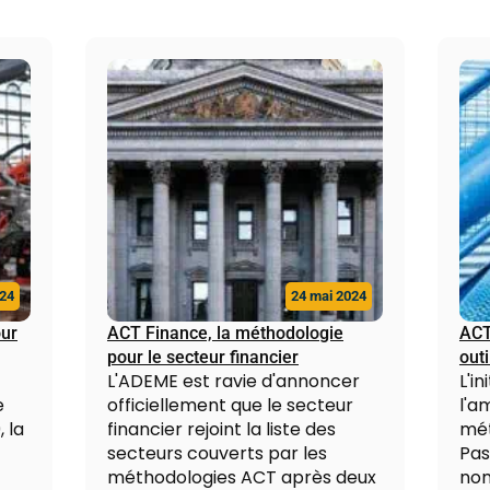
024
24 mai 2024
our
ACT Finance, la méthodologie
ACT
pour le secteur financier
outi
L'ADEME est ravie d'annoncer
L'i
e
officiellement que le secteur
l'a
 la
financier rejoint la liste des
mét
secteurs couverts par les
Pas
méthodologies ACT après deux
nom