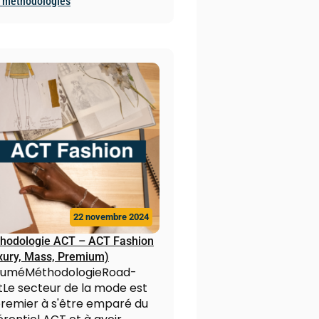
 methodologies
22 novembre 2024
hodologie ACT – ACT Fashion
xury, Mass, Premium)
suméMéthodologieRoad-
tLe secteur de la mode est
premier à s'être emparé du