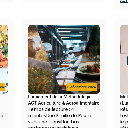
ACT
24
3 décembre 2024
Lancement de la Méthodologie
Mét
ACT Agriculture & Agroalimentaire
(Lu
Temps de lecture : 4
Ré
de
minutesUne Feuille de Route
tes
vers une transition bas
le 