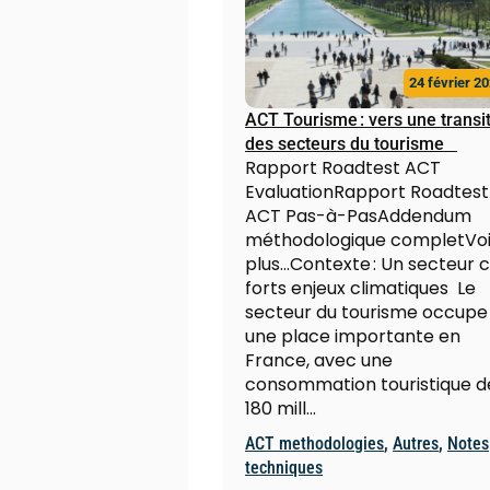
24 février 2
ACT Tourisme : vers une transi
des secteurs du tourisme
Rapport Roadtest ACT
EvaluationRapport Roadtest
ACT Pas-à-PasAddendum
méthodologique completVoi
plus...Contexte : Un secteur c
forts enjeux climatiques Le
secteur du tourisme occupe
une place importante en
France, avec une
consommation touristique d
180 mill…
ACT methodologies
,
Autres
,
Notes
techniques