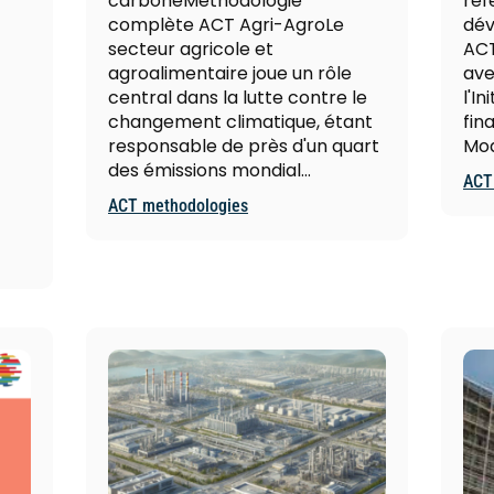
carboneMéthodologie
réf
complète ACT Agri-AgroLe
dév
secteur agricole et
ACT
agroalimentaire joue un rôle
ave
central dans la lutte contre le
l'In
changement climatique, étant
fin
responsable de près d'un quart
Mod
des émissions mondial…
ACT
ACT methodologies