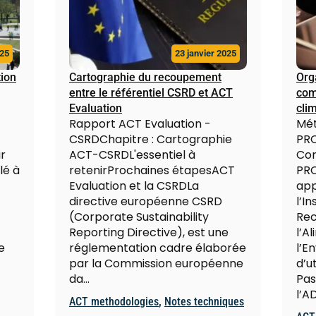
025
23 janvier 2025
tion
Cartographie du recoupement
Org
entre le référentiel CSRD et ACT
com
Evaluation
clim
Rapport ACT Evaluation -
Mét
CSRDChapitre : Cartographie
PRO
r
ACT-CSRDL'essentiel à
Con
lé à
retenirProchaines étapesACT
PRO
Evaluation et la CSRDLa
app
directive européenne CSRD
l’In
(Corporate Sustainability
Rec
Reporting Directive), est une
l’A
e
réglementation cadre élaborée
l’E
par la Commission européenne
d’u
da…
Pas
l’A
ACT methodologies
,
Notes techniques