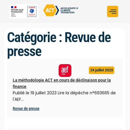
Construire sa str
Évaluer sa stratégi
Trouver un fina
ACT dans le monde
L’initiative ACT
Catégorie : Revue de
presse
24 juillet 2023
La méthodologie ACT en cours de déclinaison pour la
finance
Publié le 19 juillet 2023 Lire la dépêche n°693665 de
l'AEF…
Revue de presse