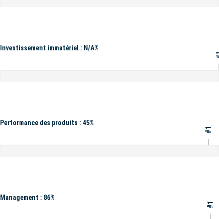
Investissement immatériel : N/A%
#
Performance des produits : 45%
#1
Management : 86%
#1