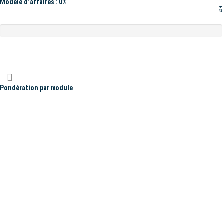
Modèle d’affaires : 0%
#
Pondération par module