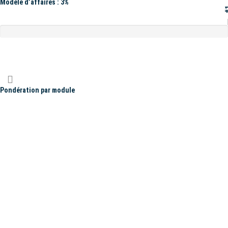
Modèle d’affaires : 3%
#
Pondération par module