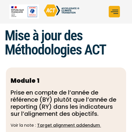
Construire sa str
Évaluer sa stratégi
Trouver un fina
ACT dans le monde
L’initiative ACT
Mise à jour des
Méthodologies ACT
Module 1
Prise en compte de l’année de
référence (BY) plutôt que l’année de
reporting (RY) dans les indicateurs
sur l’alignement des objectifs.
Voir la note :
Target alignment addendum