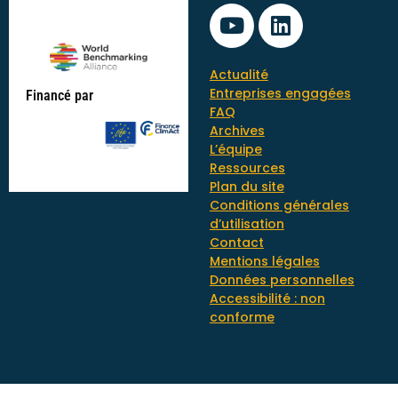
Actualité
Entreprises engagées
Financé par
FAQ
Archives
L’équipe
Ressources
Plan du site
Conditions générales
d’utilisation
Contact
Mentions légales
Données personnelles
Accessibilité : non
conforme